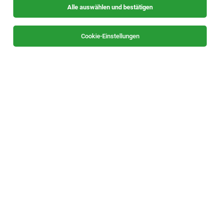
Alle auswählen und bestätigen
Sortieren
30 Jobs
Cookie-Einstellungen
Fachärzte Innere Medizin (m/w/d)
Friesach
29.07.2026
Vollzeit
A.Ö. Krankenhaus des Deutschen Ordens Friesach
GmbH
Ihre Aufgaben