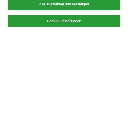
Alle auswählen und bestätigen
Alle Filter
Weststeiermark
Cookie-Einstellungen
TOP-JOB
Schweißer – MAG / WIG (M/W/D) Bereich
Industrie- & Ladenbau
Leibnitz
05.08.2026
Vollzeit
umdasch Store Makers Leibnitz GmbH
DEIN PROFIL