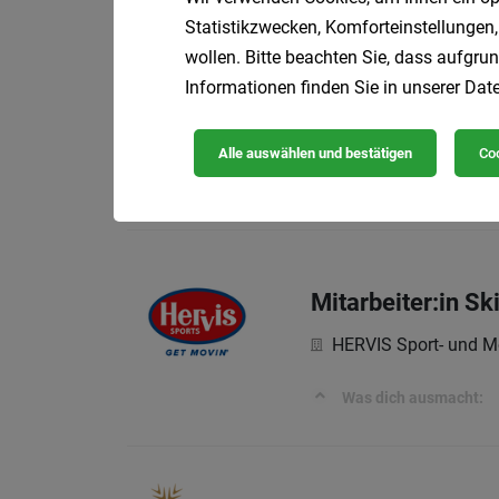
Deine Aufgaben:
Statistikzwecken, Komforteinstellungen,
wollen. Bitte beachten Sie, dass aufgrun
Informationen finden Sie in unserer
Date
Betriebselektrike
voestalpine BÖHLER
Alle auswählen und bestätigen
Coo
Ihre Aufgaben
Mitarbeiter:in Sk
HERVIS Sport- und M
Was dich ausmacht: