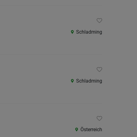
Als Jobfinder spe
Jobs
der
Schladming
letzten
24
Stunden
Schladming
Österreich