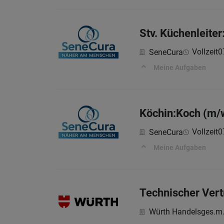
Stv. Küchenleiter
Vollzeit
0
SeneCura
Meine Aufgaben
Köchin:Koch (m/
Vollzeit
0
SeneCura
Meine Aufgaben
Technischer Vert
Würth Handelsges.m.