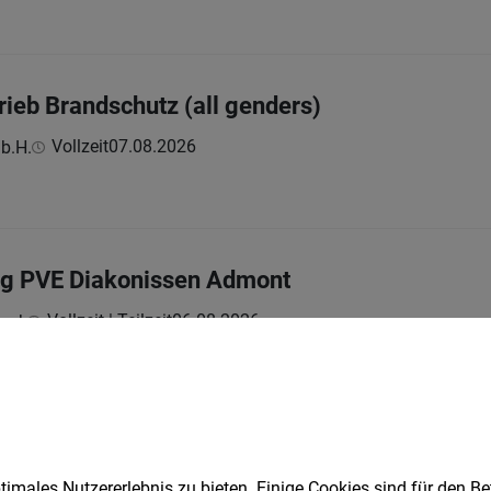
rieb Brandschutz (all genders)
Vollzeit
07.08.2026
b.H.
ung PVE Diakonissen Admont
Vollzeit | Teilzeit
06.08.2026
mark
ement Coach m|w|x
Vollzeit
06.08.2026
tel Höflehner****superior
imales Nutzererlebnis zu bieten. Einige Cookies sind für den Be