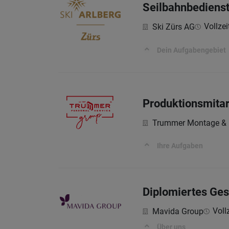
Seilbahnbedienst
Vollzeit
Ski Zürs AG
Dein Aufgabengebiet
Produktionsmitar
Trummer Montage &
Ihre Aufgaben
Diplomiertes Ges
Vollz
Mavida Group
Über uns