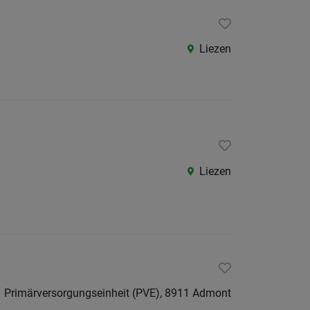
Kärnte
Niederö
Liezen
Oberöst
Salzbu
Tirol
Vorarlb
Wien
Liezen
Südtirol
Internatio
Berufsfeld
Anstellungsa
Primärversorgungseinheit (PVE), 8911 Admont