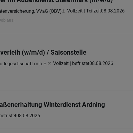
Vollzeit | Teilzeit
08.08.2026
mtenversicherung, VVaG (ÖBV)
Job aus:
iverleih (w/m/d) / Saisonstelle
Vollzeit | befristet
08.08.2026
odegesellschaft m.b.H.
traßenerhaltung Winterdienst Ardning
 befristet
08.08.2026