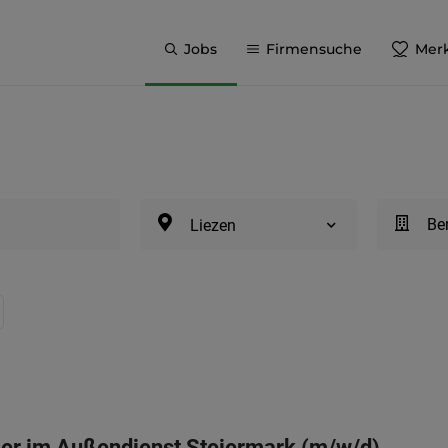
Jobs
Firmensuche
Merk
Be
Liezen
ger im Außendienst Steiermark (m/w/d)