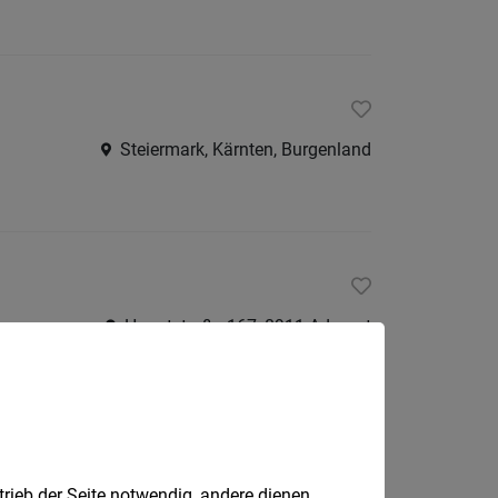
Steiermark, Kärnten, Burgenland
Hauptstraße 167, 8911 Admont
Haus im Ennstal
trieb der Seite notwendig, andere dienen