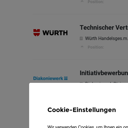
Position:
Technischer Vert
Würth Handelsges.m.
Position:
Initiativbewerb
Diakoniewerk Steier
Cookie-Einstellungen
Longevity & Mov
Natur und Wellnessho
Wir verwenden Cookies, um Ihnen ein opt