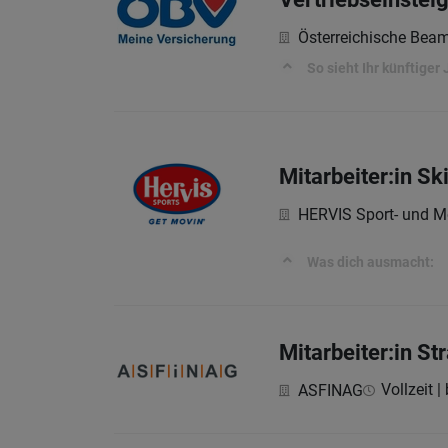
Österreichische Bea
So sieht Ihr künftiger 
Mitarbeiter:in Sk
HERVIS Sport- und M
Was dich ausmacht:
Mitarbeiter:in S
Vollzeit |
ASFINAG