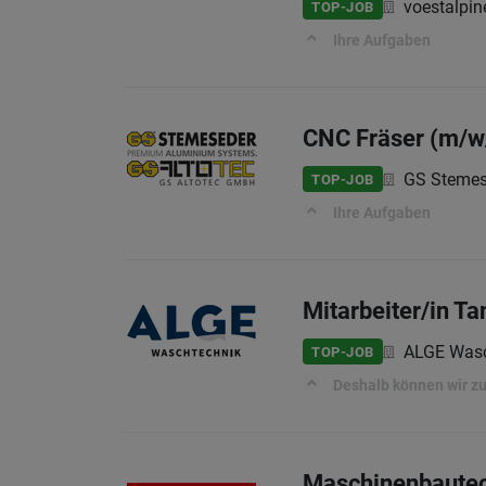
voestalpi
TOP-JOB
Ihre Aufgaben
CNC Fräser (m/w/
GS Steme
TOP-JOB
Ihre Aufgaben
Mitarbeiter/in Ta
ALGE Was
TOP-JOB
Deshalb können wir zu
Maschinenbautec