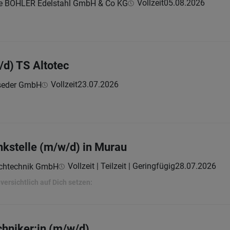
Vollzeit
05.08.2026
ne BÖHLER Edelstahl GmbH & Co KG
d) TS Altotec
Vollzeit
23.07.2026
seder GmbH
nkstelle (m/w/d) in Murau
Vollzeit | Teilzeit | Geringfügig
28.07.2026
chtechnik GmbH
versichtlich auf Dich setzen:
hniker:in (m/w/d)