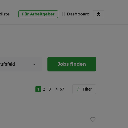
liste
Für Arbeitgeber
Dashboard
Jobs finden
rufsfeld
1
2
3
67
Region
Steierma
Graz