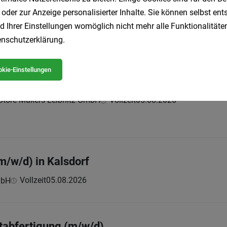
d)
 oder zur Anzeige personalisierter Inhalte. Sie können selbst en
Vollzeit
29.07.2026
ofer GesmbH
d Ihrer Einstellungen womöglich nicht mehr alle Funktionalitäten
sofort möglich | Standort: 8616 Gasen
nschutzerklärung
.
kie-Einstellungen
 / WIG (M/W/D) Bereich Industrie- & Ladenba
tore Makers Leibnitz GmbH
Vollzeit
05.08.2026
m/w/d) in Kalsdorf
Vollzeit
05.08.2026
mbH
Stabfertigung (m/w/d)