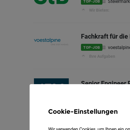
Steiermär
TOP-JOB
Wir Bieten:
Fachkraft für die
voestalpi
TOP-JOB
Ihre Aufgaben
Senior Engineer
AT & S Aus
TOP-JOB
Your Responsibilities
Cookie-Einstellungen
Wir verwenden Cookies, um Ihnen ein opt