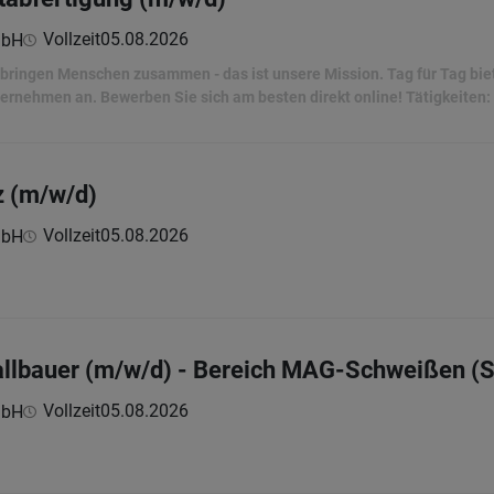
Vollzeit
05.08.2026
mbH
ir bringen Menschen zusammen - das ist unsere Mission. Tag für Tag bi
ernehmen an. Bewerben Sie sich am besten direkt online! Tätigkeiten:
z (m/w/d)
Vollzeit
05.08.2026
mbH
allbauer (m/w/d) - Bereich MAG-Schweißen (S
Vollzeit
05.08.2026
mbH