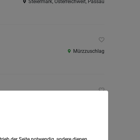
Steiermark, Österreichweit, Passau
Mürzzuschlag
23.07.2026
Leoben
trieb der Seite notwendig, andere dienen