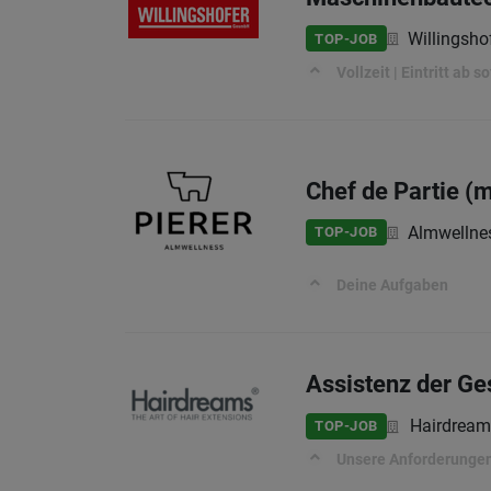
Willingsh
TOP-JOB
Vollzeit | Eintritt ab 
Chef de Partie (
Almwellnes
TOP-JOB
Deine Aufgaben
Assistenz der Ge
Hairdrea
TOP-JOB
Unsere Anforderunge