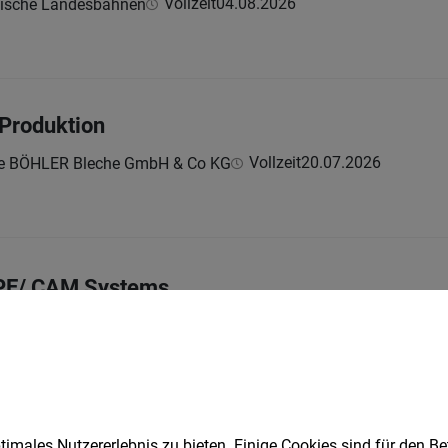
Vollzeit
04.08.2026
kische Landesbahnen
 Produktion
Vollzeit
20.07.2026
ne BÖHLER Bleche GmbH & Co KG
 PE/ CAM Systems
Vollzeit
tria Technologie & Systemtechnik Aktiengesellschaft
imales Nutzererlebnis zu bieten. Einige Cookies sind für den Be