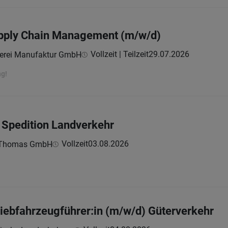
upply Chain Management (m/w/d)
Vollzeit | Teilzeit
29.07.2026
erei Manufaktur GmbH
ng!
 Spedition Landverkehr
Vollzeit
03.08.2026
n Thomas GmbH
riebfahrzeugführer:in (m/w/d) Güterverkehr