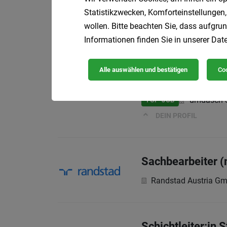
Monteur:in (m/w/
Statistikzwecken, Komforteinstellungen,
Willingsh
TOP-JOB
wollen. Bitte beachten Sie, dass aufgrun
Vollzeit | Eintritt ab 
Informationen finden Sie in unserer
Date
Alle auswählen und bestätigen
Coo
Schweißer – MAG
umdasch S
TOP-JOB
DEIN PROFIL
Sachbearbeiter (
Randstad Austria G
Schichtleiter:in 