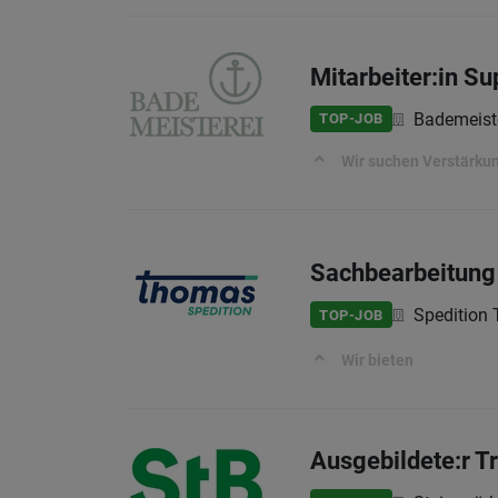
Mitarbeiter:in S
Bademeist
TOP-JOB
Wir suchen Verstärku
Sachbearbeitung
Speditio
TOP-JOB
Wir bieten
Ausgebildete:r T