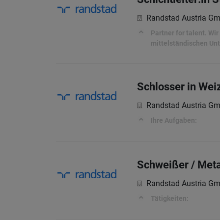
Randstad Austria G
Partner for talent. W
mittelständischen Unt
Schlosser in Wei
Randstad Austria G
Ihre Aufgaben:
Schweißer / Met
Randstad Austria G
Tätigkeiten: