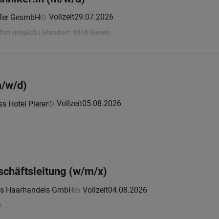
Vollzeit
29.07.2026
ofer GesmbH
sofort möglich | Standort: 8616 Gasen
m/w/d)
Vollzeit
05.08.2026
s Hotel Pierer
schäftsleitung (w/m/x)
ms Haarhandels GmbH
Vollzeit
04.08.2026
n