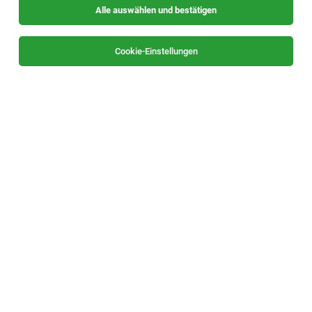
Alle auswählen und bestätigen
Sortieren
30 Jobs
Cookie-Einstellungen
Alle Filter
Süd- & Südoststeiermark
TOP-JOB
Schweißer – MAG / WIG (M/W/D) Bereich
Industrie- & Ladenbau
Leibnitz
05.08.2026
Vollzeit
umdasch Store Makers Leibnitz GmbH
DEIN PROFIL