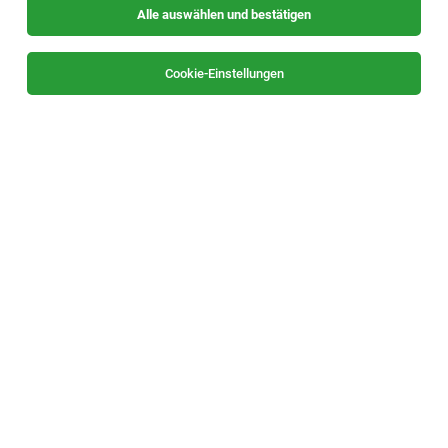
Alle auswählen und bestätigen
Alle Filter
Oststeiermark
Cookie-Einstellungen
TOP-JOB
Chef de Partie (m/w/d)
Fladnitz, Teichalm
05.08.2026
Vollzeit
Almwellness Hotel Pierer
Deine Aufgaben
TOP-JOB