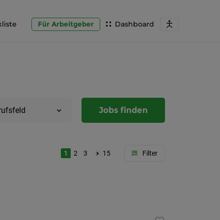
liste
Für Arbeitgeber
Dashboard
Jobs finden
rufsfeld
1
2
3
15
Region
Steierma
Graz