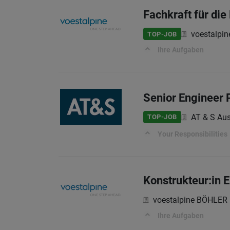
Fachkraft für die
voestalpi
TOP-JOB
Ihre Aufgaben
Senior Engineer
AT & S Aus
TOP-JOB
Your Responsibilities
Konstrukteur:in E
voestalpine BÖHLER
Ihre Aufgaben