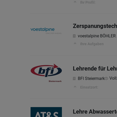
Ihr Profil:
Zerspanungstechni
voestalpine BÖHLER
Ihre Aufgaben
Lehrende für Leh
Voll
BFI Steiermark
Einsatzort:
Lehre Abwassert