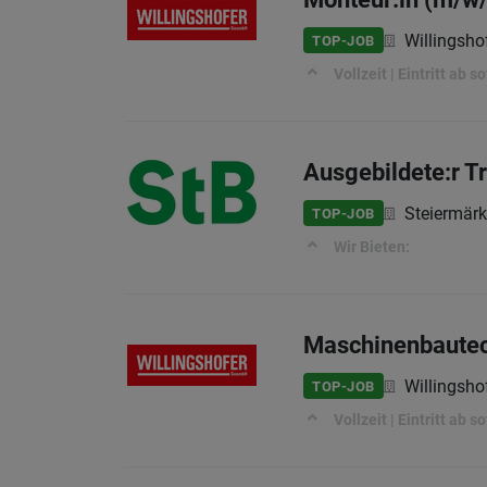
Willingsh
TOP-JOB
Vollzeit | Eintritt ab 
Ausgebildete:r T
Steiermär
TOP-JOB
Wir Bieten:
Maschinenbautec
Willingsh
TOP-JOB
Vollzeit | Eintritt ab 