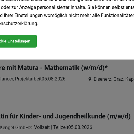
 oder zur Anzeige personalisierter Inhalte. Sie können selbst en
d Ihrer Einstellungen womöglich nicht mehr alle Funktionalitäten
- und Auslegerkran (Turmdrehkran) (w/m/d)*
nschutzerklärung
.
lancer, Projektarbeit
05.08.2026
kie-Einstellungen
re mit Matura - Mathematik (w/m/d)*
lancer, Projektarbeit
05.08.2026
Eisenerz, Graz, Kap
tin für Kinder- und Jugendheilkunde (m/w/d)
Vollzeit | Teilzeit
05.08.2026
raßengel GmbH