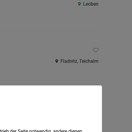
Leoben
Fladnitz, Teichalm
dberg
Kindberg
trieb der Seite notwendig, andere dienen