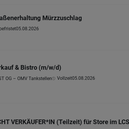
traßenerhaltung Mürzzuschlag
 befristet
05.08.2026
rkauf & Bistro (m/w/d)
Vollzeit
05.08.2026
T OG – OMV Tankstellen
T VERKÄUFER*IN (Teilzeit) für Store im LC