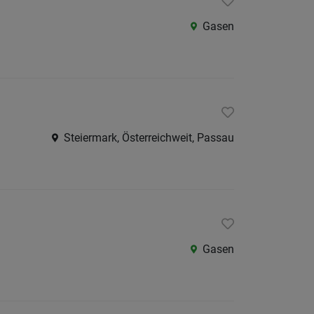
/
Gasen
Graz-
Umgeb
Liezen
Murtal
Oberst
Steiermark, Österreichweit, Passau
Ostste
Süd-
&
Südost
Westst
Gasen
Österreic
Burgen