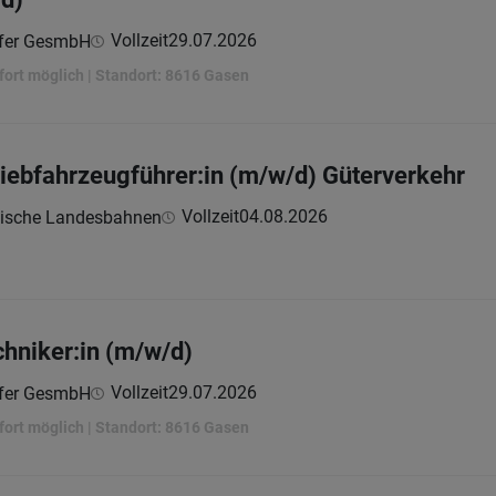
Vollzeit
29.07.2026
ofer GesmbH
sofort möglich | Standort: 8616 Gasen
riebfahrzeugführer:in (m/w/d) Güterverkehr
Vollzeit
04.08.2026
kische Landesbahnen
hniker:in (m/w/d)
Vollzeit
29.07.2026
ofer GesmbH
sofort möglich | Standort: 8616 Gasen