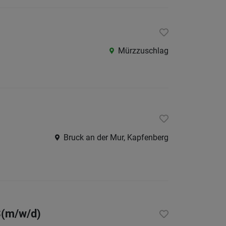
Als Jobfinder spe
Jobs
der
Mürzzuschlag
letzten
24
Stunden
Bruck an der Mur, Kapfenberg
S(m/w/d)