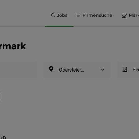
Jobs
Firmensuche
Merk
ermark
Be
Obersteiermark
d)