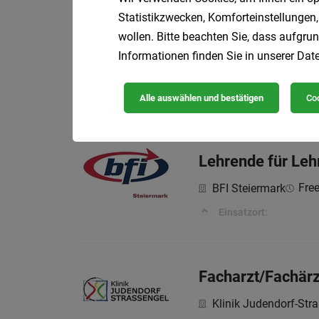
Statistikzwecken, Komforteinstellungen,
wollen. Bitte beachten Sie, dass aufgrun
Trainer für Dreh
Informationen finden Sie in unserer
Date
Free
BFI Steiermark
Einsatzort:
Alle auswählen und bestätigen
Coo
Lehrende für Leh
Free
BFI Steiermark
Einsatzort:
Facharzt/Fachärz
Klinik Judendorf-St