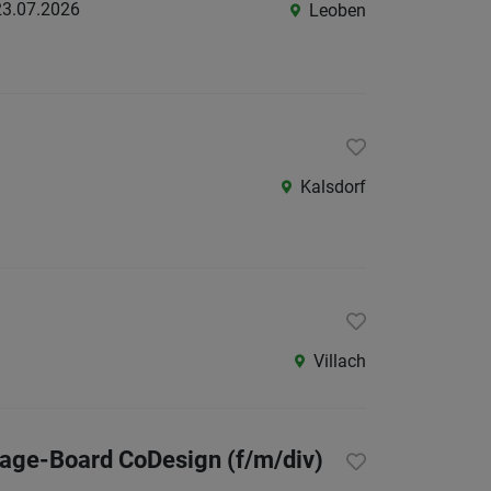
23.07.2026
Leoben
/
Graz-
Umgeb
Liezen
Murtal
Kalsdorf
Oberst
Ostste
Süd-
&
Südost
Villach
Westst
Österreic
Burgen
kage-Board CoDesign (f/m/div)