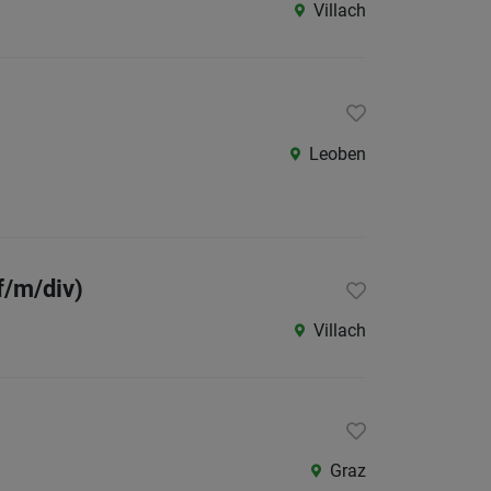
Kärnte
Villach
Niederö
Oberöst
Salzbu
Leoben
Tirol
Vorarlb
Wien
Südtirol
f/m/div)
Internatio
Villach
Berufsfeld
Anstellungsa
Graz