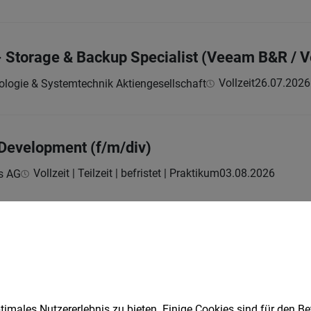
e - Storage & Backup Specialist (Veeam B&R /
Vollzeit
26.07.2026
ologie & Systemtechnik Aktiengesellschaft
 Development (f/m/div)
Vollzeit | Teilzeit | befristet | Praktikum
03.08.2026
s AG
neer Verification (f/m/div)
Vollzeit
05.08.2026
s AG
imales Nutzererlebnis zu bieten. Einige Cookies sind für den Be