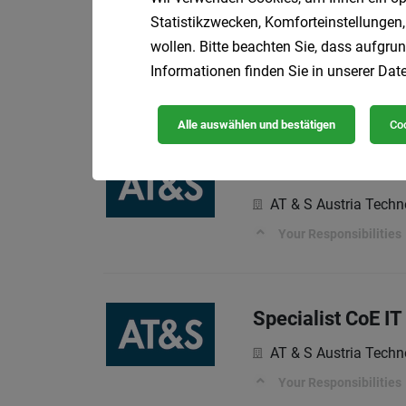
Automation & Int
Statistikzwecken, Komforteinstellungen,
wollen. Bitte beachten Sie, dass aufgrun
AT & S Austria Techn
Informationen finden Sie in unserer
Date
Your Responsibilities
Alle auswählen und bestätigen
Coo
Manufacturing E
AT & S Austria Techn
Your Responsibilities
Specialist CoE I
AT & S Austria Techn
Your Responsibilities