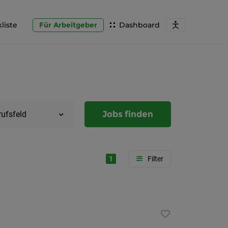
liste
Für Arbeitgeber
Dashboard
Jobs finden
rufsfeld
1
Region
Steierma
Graz