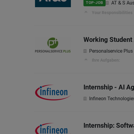
AT & S Aus
TOP-JOB
Your Responsibilities
Working Student 
Personalservice Plu
Ihre Aufgaben:
Internship - AI A
Infineon Technologie
Internship: Soft