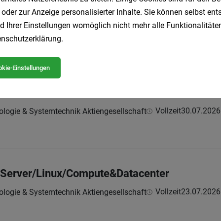
egration Systems Engineer
 oder zur Anzeige personalisierter Inhalte. Sie können selbst en
d Ihrer Einstellungen womöglich nicht mehr alle Funktionalitäten
Vollzeit
04.08.2026
ologie & Systemtechnik Aktiengesellschaft
nschutzerklärung
.
kie-Einstellungen
xecution Systems Engineer
Vollzeit
30.07.2026
ologie & Systemtechnik Aktiengesellschaft
T Server/Linux/Compute&Datacenter
Vollzeit
23.07.2026
ologie & Systemtechnik Aktiengesellschaft