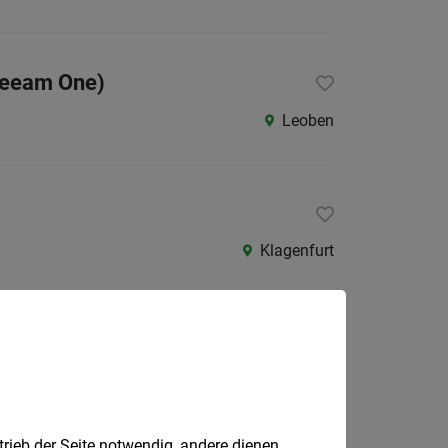
 Veeam One)
Leoben
Klagenfurt
Villach, Pavia
trieb der Seite notwendig, andere dienen