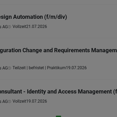
esign Automation (f/m/div)
Vollzeit
21.07.2026
s AG
figuration Change and Requirements Managem
Teilzeit | befristet | Praktikum
19.07.2026
s AG
onsultant - Identity and Access Management (
Vollzeit
19.07.2026
s AG