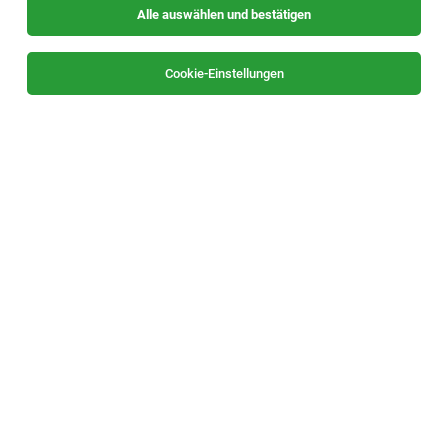
Alle auswählen und bestätigen
Sortieren
30 Jobs
Cookie-Einstellungen
TOP-JOB
Assistenz der Geschäftsleitung (w/m/x)
Graz
04.08.2026
Vollzeit
Hairdreams Haarhandels GmbH
Unsere Anforderungen