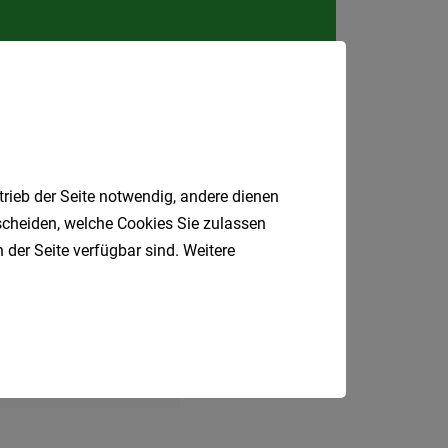
Kärnte
Niederö
Oberöst
Salzbu
Tirol
Vorarlb
trieb der Seite notwendig, andere dienen
Wien
tscheiden, welche Cookies Sie zulassen
 der Seite verfügbar sind. Weitere
Südtirol
Internatio
Berufsfeld
sundheit
Einzelhandel
l
Fahrer
Bau
Anstellungsa