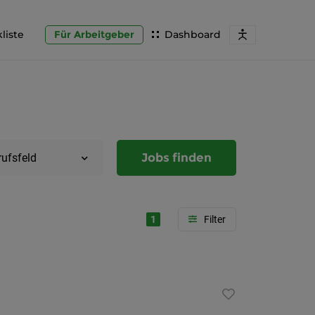
liste
Für Arbeitgeber
Dashboard
Jobs finden
rufsfeld
1
Region
Steierma
Graz