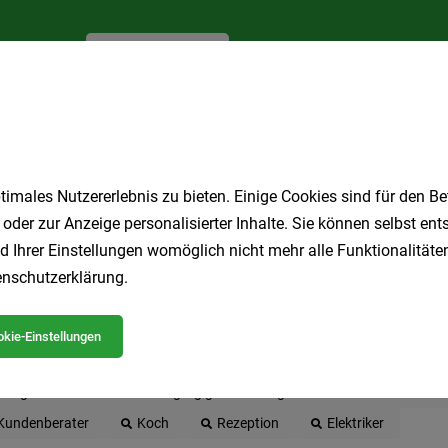
Jetzt anlegen
imales Nutzererlebnis zu bieten. Einige Cookies sind für den Be
 oder zur Anzeige personalisierter Inhalte. Sie können selbst en
d Ihrer Einstellungen womöglich nicht mehr alle Funktionalitäten
nschutzerklärung
.
 beliebtesten Jobs in der Steiermark
kie-Einstellungen
LKW-Fahrer
Produktionsmitarbeiter
Homeoffice
Ge
Pflegeassistent
Geringfügig
Lagermitarbeiter
Sozia
Kundenberater
Koch
Rezeption
Elektriker