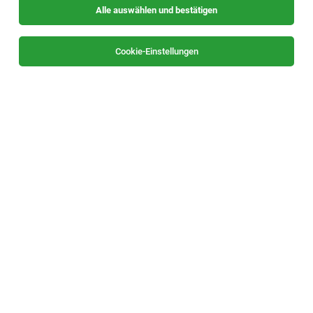
Alle auswählen und bestätigen
Alle Filter
Oststeiermark
Cookie-Einstellungen
Die Stellenanzeige
Mitarbeiter*in Kostenrechnung
(m/w/d)
in
Weiz
bei Lieb Bau Weiz GmbH & Co KG ist leider
nicht mehr verfügbar oder wurde neu ausgeschrieben.
Zum Firmenprofil
TOP-JOB
Monteur:in (m/w/d)
Gasen
29.07.2026
Vollzeit
Willingshofer GesmbH