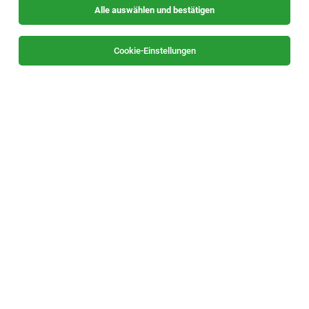
Alle auswählen und bestätigen
Sortieren
30 Jobs
Cookie-Einstellungen
Alle Filter
Süd- & Südoststeiermark
Die Stellenanzeige
Lehrling im Einzelhandel (m/w/d)
Halbenrainerstraße 9, 8490 Bad Radkersburg
in
Bad
Radkersburg
bei HOFER KG ist leider nicht mehr verfügbar
oder wurde neu ausgeschrieben.
Zum Firmenprofil
TOP-JOB
Ausgebildete:r Triebfahrzeugführer:in