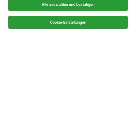
Alle auswählen und bestätigen
Sortieren
30 Jobs
Cookie-Einstellungen
Betriebswirtschaftsberater:in (m/w/d) in der
Region Ennstal-Salzkammergut
Liezen oder Gröbming
29.07.2026
Teilzeit
WKO - Wirtschaftskammer Steiermark
Global Account Manager (f/m/div)