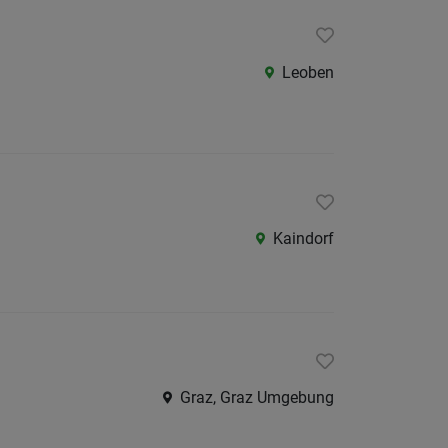
Als Jobfinder spe
Jobs
Leoben
der
letzten
24
Stunden
Kaindorf
Graz, Graz Umgebung