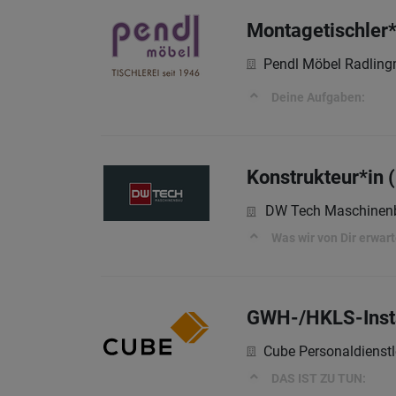
Montagetischler*
Pendl Möbel Radlin
Deine Aufgaben:
Konstrukteur*in 
DW Tech Maschine
Was wir von Dir erwar
GWH-/HKLS-Insta
Cube Personaldienst
DAS IST ZU TUN: