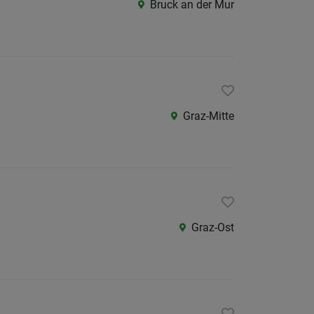
Bruck an der Mur
/
Graz-
Umgeb
Liezen
Murtal
Graz-Mitte
Oberst
Ostste
Süd-
&
Südost
Graz-Ost
Westst
Österreic
Burgen