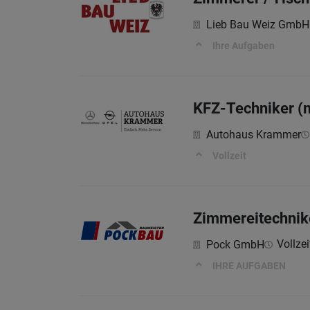
Lieb Bau Weiz GmbH
Ihre Aufgaben
KFZ-Techniker (
Autohaus Krammer
Vollzeit
Zimmereitechnike
Vollzei
Pock GmbH
IHRE AUFGABEN