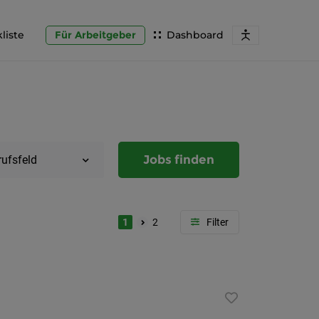
liste
Für Arbeitgeber
Dashboard
Jobs finden
rufsfeld
1
2
Region
Steierma
Graz