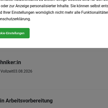
 oder zur Anzeige personalisierter Inhalte. Sie können selbst en
d Ihrer Einstellungen womöglich nicht mehr alle Funktionalitäten
nschutzerklärung
.
/d) - Wechselschicht
Vollzeit
21.07.2026
mbH
kie-Einstellungen
hniker:in
Vollzeit
03.08.2026
:in Arbeitsvorbereitung