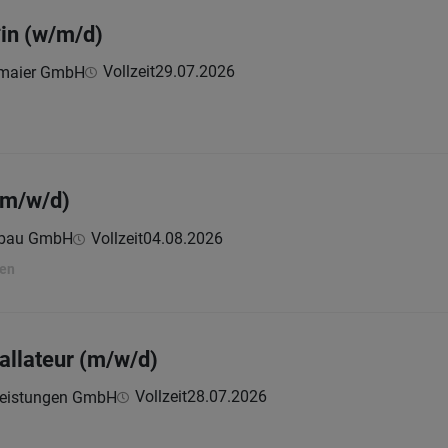
in (w/m/d)
Vollzeit
29.07.2026
gmaier GmbH
(m/w/d)
nbau GmbH
Vollzeit
04.08.2026
ten
llateur (m/w/d)
Vollzeit
28.07.2026
leistungen GmbH