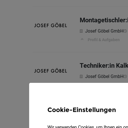
Montagetischler:
Josef Göbel GmbH
Profil & Aufgaben
Techniker:in Kalk
Josef Göbel GmbH
Profil & Aufgaben
Cookie-Einstellungen
Lackierer:in für 
Josef Göbel GmbH
Wir verwenden Cookies, um Ihnen ein opt