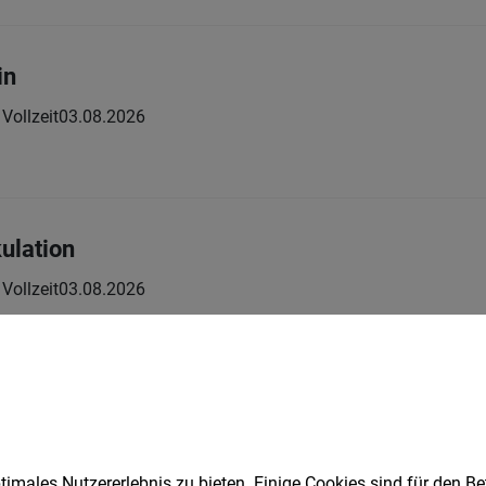
in
Vollzeit
03.08.2026
ulation
Vollzeit
03.08.2026
die Oberflächentechnik
Vollzeit
29.07.2026
imales Nutzererlebnis zu bieten. Einige Cookies sind für den Be