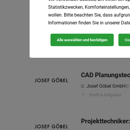
Profil & Aufgaben
Statistikzwecken, Komforteinstellungen,
wollen. Bitte beachten Sie, dass aufgrun
Informationen finden Sie in unserer
Date
Vorarbeiter (m/w
Randstad Austria G
Alle auswählen und bestätigen
Coo
Ihre Tätigkeiten:
CAD Planungstec
Josef Göbel GmbH
Profil & Aufgaben
Projekttechniker