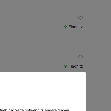
Fladnitz
Fladnitz
Fladnitz
trieb der Seite notwendig, andere dienen