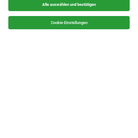
Alle auswählen und bestätigen
Sortieren
30 Jobs
Cookie-Einstellungen
Zimmerer / Zimmerin
Arndorf bei St. Ruprecht/Raab
04.08.2026
Vollzeit
Lieb Bau Weiz GmbH & Co KG
Ihre Aufgaben