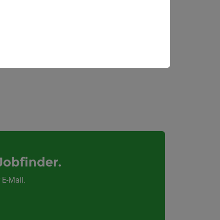
r)
Weiz
Jobfinder.
 E-Mail.