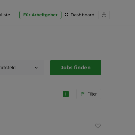
liste
Für Arbeitgeber
Dashboard
Jobs finden
rufsfeld
1
Region
Steierma
Graz