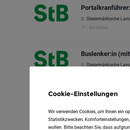
Portalkranführer
Steiermärkische La
Wir bieten
Buslenker:in (mi
Steiermärkische La
Wir bieten:
Cookie-Einstellungen
Buslenker:in (mi
Steiermärkische La
Wir verwenden Cookies, um Ihnen ein opt
Statistikzwecken, Komforteinstellungen,
Wir Bieten:
wollen. Bitte beachten Sie, dass aufgrun