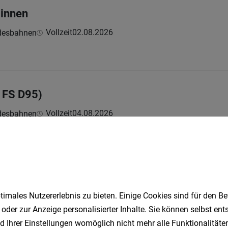
:innen
Vollzeit
02.08.2026
ndesbahnen
t FS D95)
Vollzeit
04.08.2026
ndesbahnen
t FS D95)
Vollzeit
28.07.2026
ndesbahnen
imales Nutzererlebnis zu bieten. Einige Cookies sind für den Be
 oder zur Anzeige personalisierter Inhalte. Sie können selbst en
d Ihrer Einstellungen womöglich nicht mehr alle Funktionalitäten