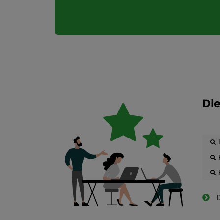
Die
D