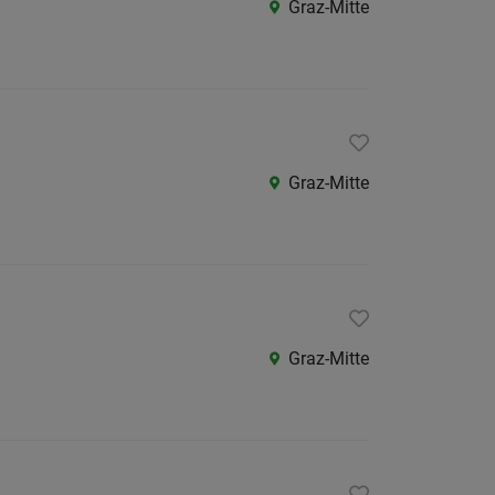
Graz-Mitte
/
Graz-
Umgeb
Liezen
Murtal
Graz-Mitte
Oberst
Ostste
Süd-
&
Südost
Graz-Mitte
Westst
Österreic
Burgen