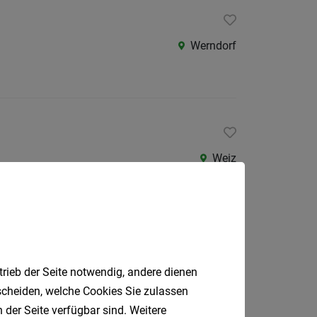
Als Jobfinder spe
Werndorf
Jobs
der
letzten
24
Stunden
Weiz
Aflenz
trieb der Seite notwendig, andere dienen
tscheiden, welche Cookies Sie zulassen
 der Seite verfügbar sind. Weitere