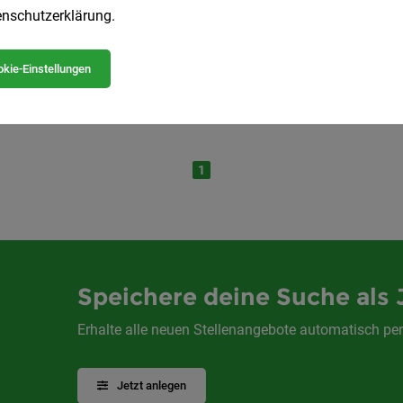
nschutzerklärung
.
rer:in (m/w/d) in Ausbildung (Personenverkeh
kie-Einstellungen
Vollzeit
22.07.2026
ndesbahnen
1
Speichere deine Suche als 
Erhalte alle neuen Stellenangebote automatisch per
Jetzt anlegen