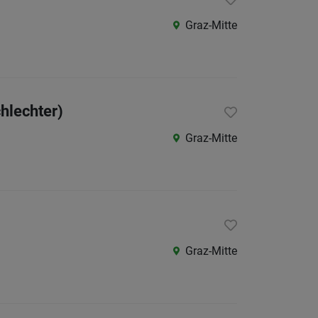
Kärnte
Graz-Mitte
Niederö
Oberöst
Salzbu
Tirol
hlechter)
Vorarlb
Graz-Mitte
Wien
Südtirol
Internatio
Graz-Mitte
Berufsfeld
Anstellungsa