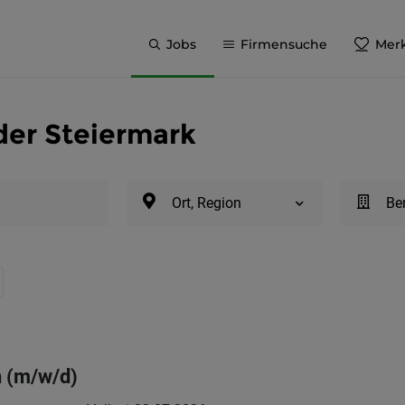
Jobs
Firmensuche
Merk
 der Steiermark
Ort, Region
Be
n (m/w/d)