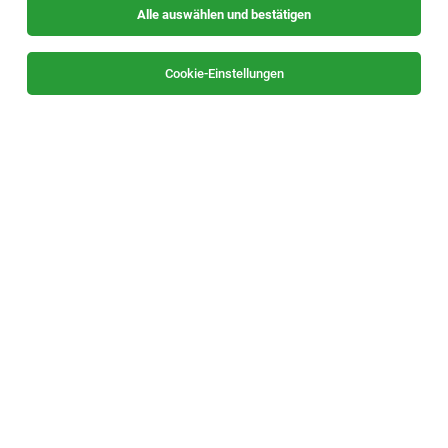
Alle auswählen und bestätigen
Sortieren
30 Jobs
Cookie-Einstellungen
IT Consultant mit Berufserfahrung (m/w/d)
Hartberg
02.08.2026
Vollzeit
RKP IT-Solutions GmbH
Deine Aufgaben: