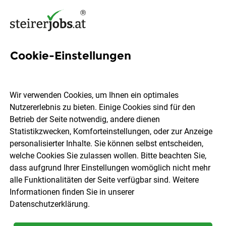
Cookie-Einstellungen
IT-Administrator (m/w/d)
Wir verwenden Cookies, um Ihnen ein optimales
Klinik Judendorf-Straßengel GmbH
Nutzererlebnis zu bieten. Einige Cookies sind für den
Betrieb der Seite notwendig, andere dienen
Statistikzwecken, Komforteinstellungen, oder zur Anzeige
Gratwein - Straßengel
Vollzeit
04.08.2026
personalisierter Inhalte. Sie können selbst entscheiden,
welche Cookies Sie zulassen wollen. Bitte beachten Sie,
dass aufgrund Ihrer Einstellungen womöglich nicht mehr
Die Klinik Judendorf-Straßengel, ein Betrieb unserer Mare-
alle Funktionalitäten der Seite verfügbar sind. Weitere
Unternehmensgruppe, ist nördlich der Landeshauptstadt
Informationen finden Sie in unserer
Graz in einer idyllischen Parklandschaft gelegen und
Datenschutzerklärung
.
verkehrstechnisch gut angebunden. Wir sind ein privat
geführtes Familienunternehmen mit modernen Strukturen