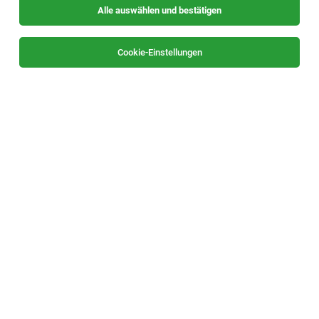
Alle auswählen und bestätigen
Sortieren
30 Jobs
Cookie-Einstellungen
Diplomierte/r Gesundheits- und
KrankenpflegerIn für Dialyse (m/w/d)
Graz
29.07.2026
Vollzeit | Teilzeit
Dr. Hanns Manfred Winkler Gmbh
Aufgabenbereich: