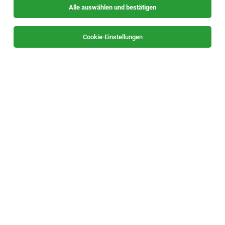
Alle auswählen und bestätigen
Sortieren
30 Jobs
Cookie-Einstellungen
Chef de Rang/Kellner mit Inkasso/Zahlkellner
(m|w|d)
Saalbach-Hinterglemm
02.08.2026
Vollzeit | befristet
Hotel Marten
Das sind deine Aufgaben: