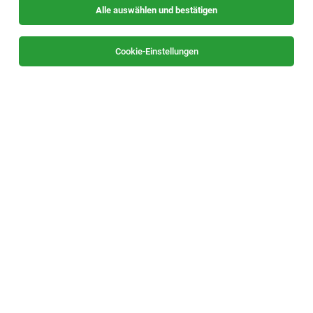
Alle auswählen und bestätigen
Sortieren
30 Jobs
Cookie-Einstellungen
(Senior) Lecturer für Türkisch mit
Schwerpunkt „Koordination Lehrbeauftragte“
(m/w/d)
Graz
23.07.2026
Vollzeit | befristet
Universität Graz
Ihre Aufgaben: