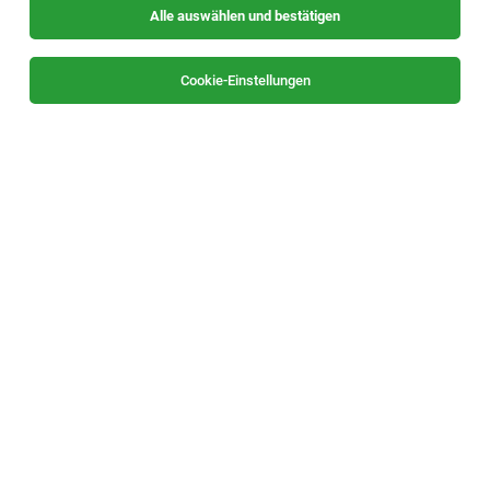
Alle auswählen und bestätigen
Sortieren
30 Jobs
Cookie-Einstellungen
Projektkoordinator (m/w/d)
Weiz
29.07.2026
Vollzeit
Eisenberger GmbH
Ihre Aufgaben: