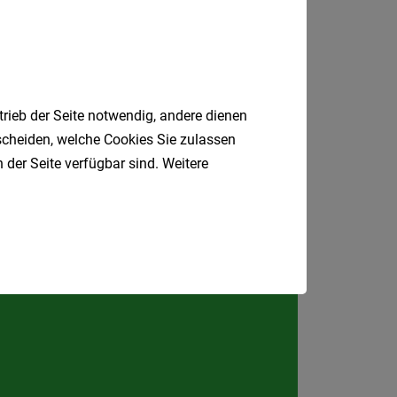
Als Jobfinder spe
St. Stefan im Rosental
Jobs
der
letzten
24
trieb der Seite notwendig, andere dienen
Stunden
tscheiden, welche Cookies Sie zulassen
 der Seite verfügbar sind. Weitere
Jobfinder.
 E-Mail.