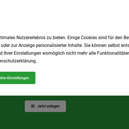
lzeit
30.07.2026
imales Nutzererlebnis zu bieten. Einige Cookies sind für den Be
1
 oder zur Anzeige personalisierter Inhalte. Sie können selbst en
d Ihrer Einstellungen womöglich nicht mehr alle Funktionalitäten
nschutzerklärung
.
Speichere deine Suche als 
kie-Einstellungen
Erhalte alle neuen Stellenangebote automatisch per
Jetzt anlegen