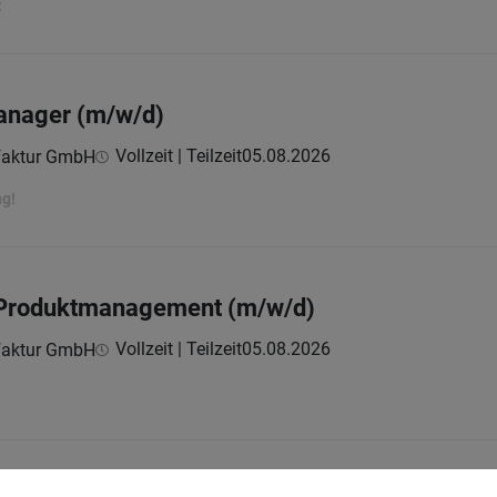
:
anager (m/w/d)
Vollzeit | Teilzeit
05.08.2026
faktur GmbH
ng!
m Produktmanagement (m/w/d)
Vollzeit | Teilzeit
05.08.2026
faktur GmbH
g (w|m|x)