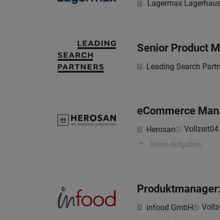
Lagermax Lagerhaus
Senior Product M
Leading Search Part
eCommerce Mana
Vollzeit
04
Herosan
Deine Aufgaben:
Produktmanager:
Vollz
infood GmbH