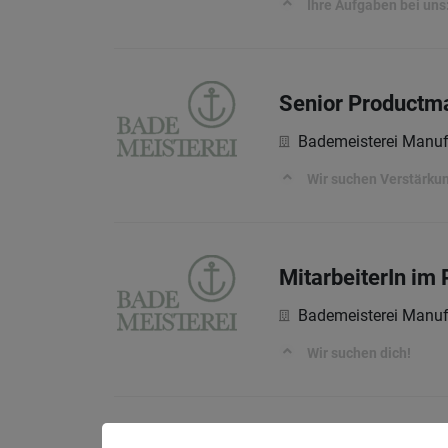
Ihre Aufgaben bei uns
Senior Productm
Bademeisterei Manu
Wir suchen Verstärku
MitarbeiterIn i
Bademeisterei Manu
Wir suchen dich!
Head of Marketin