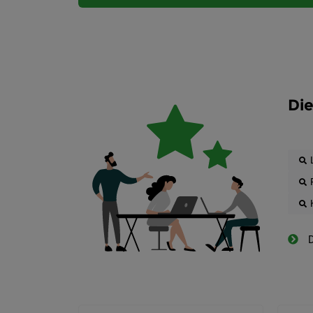
Die
D