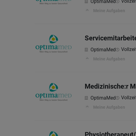
Vollzeit
OptimaMed
Meine Aufgaben
Servicemitarbeit
Vollzeit
OptimaMed
Meine Aufgaben
Medizinische:r M
Vollzeit
OptimaMed
Meine Aufgaben
Physiotherapeut/