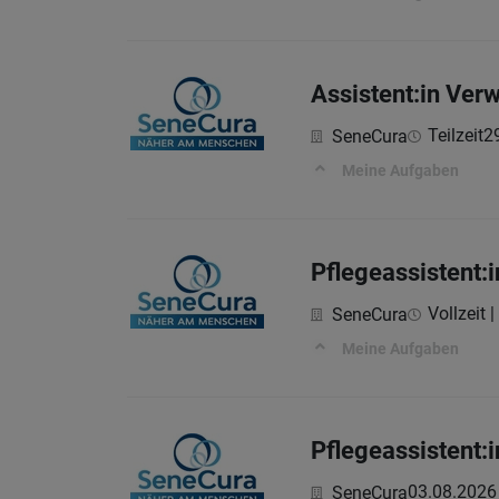
Assistent:in Ver
Teilzeit
2
SeneCura
Meine Aufgaben
Pflegeassistent:
Vollzeit |
SeneCura
Meine Aufgaben
Pflegeassistent:
03.08.2026
SeneCura