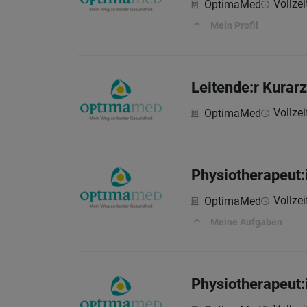
Vollzei
OptimaMed
Mein Profil
Leitende:r Kurar
Vollzeit
OptimaMed
Physiotherapeut:
Vollzeit
OptimaMed
Meine Aufgaben
Physiotherapeut: