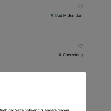
Bad Mitterndorf
Oberzeiring
Neumarkt
trieb der Seite notwendig, andere dienen