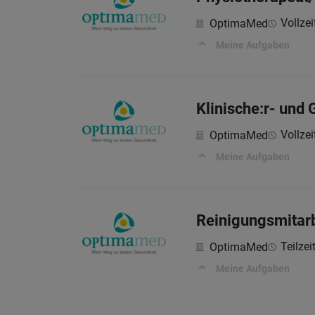
Vollzeit
OptimaMed
Meine Aufgaben
Klinische:r- und
Vollzeit
OptimaMed
Meine Aufgaben
Reinigungsmitarb
Teilzei
OptimaMed
Meine Aufgaben