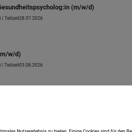
 Gesundheitspsycholog:in (m/w/d)
 | Teilzeit
28.07.2026
(m/w/d)
 | Teilzeit
03.08.2026
 (m/w/d)
 | Teilzeit
03.08.2026
imales Nutzererlebnis zu bieten. Einige Cookies sind für den Be