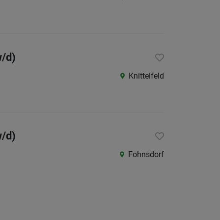
w/d)
Knittelfeld
w/d)
Fohnsdorf