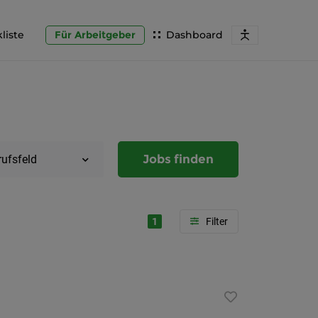
liste
Für Arbeitgeber
Dashboard
Jobs finden
rufsfeld
1
Region
Steierma
Graz