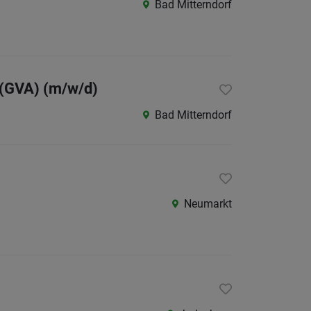
Bad Mitterndorf
/
Graz-
Umgeb
Liezen
v (GVA) (m/w/d)
Murtal
Bad Mitterndorf
Oberst
Ostste
Süd-
&
Neumarkt
Südost
Westst
Österreic
Burgen