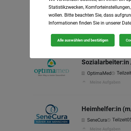
Statistikzwecken, Komforteinstellungen,
Medizinische:r M
wollen. Bitte beachten Sie, dass aufgrun
Informationen finden Sie in unserer
Date
Teilzei
OptimaMed
Meine Aufgaben
Alle auswählen und bestätigen
Coo
Sozialarbeiter:i
Teilzei
OptimaMed
Meine Aufgaben
Heimhelfer:in (m
Teilzeit
0
SeneCura
Meine Aufgaben