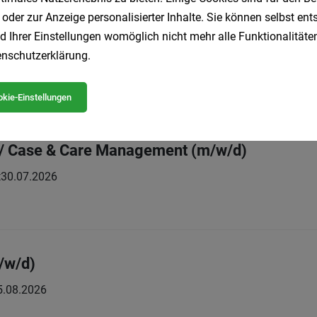
 oder zur Anzeige personalisierter Inhalte. Sie können selbst en
asseur:in (m/w/d)
d Ihrer Einstellungen womöglich nicht mehr alle Funktionalitäten
nschutzerklärung
.
t
05.08.2026
kie-Einstellungen
n / Case & Care Management (m/w/d)
t
30.07.2026
/w/d)
5.08.2026