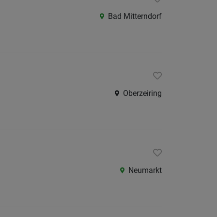
Als Jobfinder spe
Bad Mitterndorf
Jobs
der
letzten
24
Stunden
Oberzeiring
Neumarkt