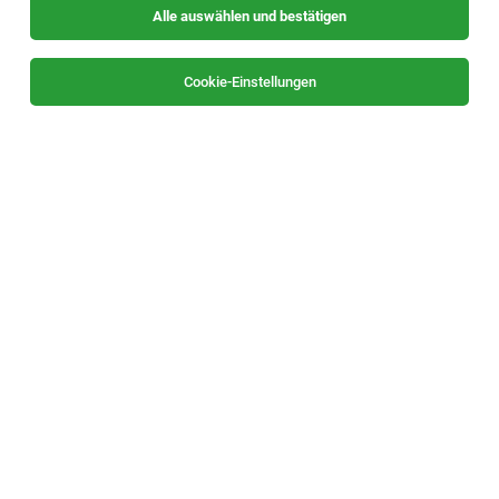
Alle auswählen und bestätigen
Sortieren
30 Jobs
Cookie-Einstellungen
Director Operations Plant Hinterberg 1&2
Leoben
27.07.2026
Vollzeit
AT & S Austria Technologie & Systemtechnik
Aktiengesellschaft
Your Responsibilities