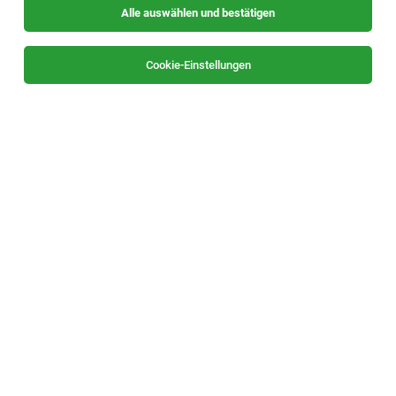
Alle auswählen und bestätigen
Sortieren
30 Jobs
Cookie-Einstellungen
Diplomierte:r Gesundheits- und
Krankenpfleger:in (DGKP) (m/w/d)
Graz
03.08.2026
Vollzeit | Teilzeit
SeneCura
Meine Aufgaben