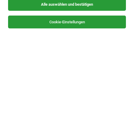
Alle auswählen und bestätigen
Sortieren
30 Jobs
Cookie-Einstellungen
Kalkulation Holzbau
Arndorf bei St. Ruprecht/Raab
04.08.2026
Vollzeit
Lieb Bau Weiz GmbH & Co KG
Deine Aufgaben