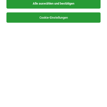
Alle auswählen und bestätigen
Sortieren
30 Jobs
Cookie-Einstellungen
Personalverrechner (m/w/d)
Graz
07.08.2026
Vollzeit
ISS Austria Holding GmbH
WOMIT SIE UNS BEGEISTERN KÖNNEN