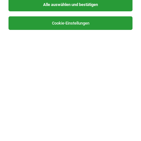
Alle auswählen und bestätigen
Alle Filter
Lehrstelle
Cookie-Einstellungen
Lehrling Großhandelskaufmann/-frau
(m/w/d) – Vertriebsinnendienst
Weiz
08.08.2026
Vollzeit | Lehrstelle
Weitzer Parkett
Lehrlingseinkommen: