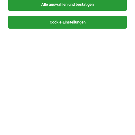
Alle auswählen und bestätigen
Alle Filter
Weststeiermark
Cookie-Einstellungen
Die Stellenanzeige
Lehrlinge Systemgastronomie (m/w/d)
in
Lieboch
bei XXXLutz KG ist leider nicht mehr verfügbar
oder wurde neu ausgeschrieben.
Zum Firmenprofil
TOP-JOB
Ausgebildete:r Triebfahrzeugführer:in
(m/w/d) Güterverkehr