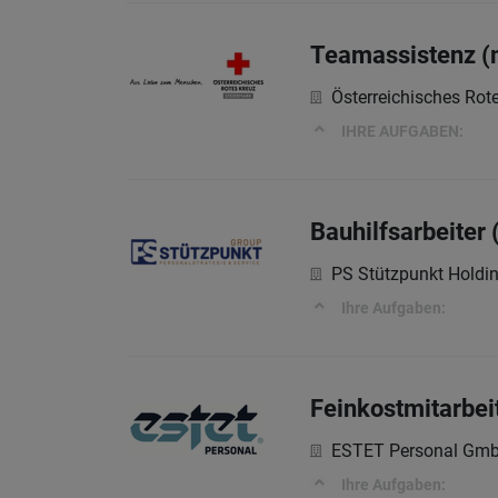
Teamassistenz (
Österreichisches Rot
IHRE AUFGABEN:
Bauhilfsarbeiter
PS Stützpunkt Hold
Ihre Aufgaben:
Feinkostmitarbei
ESTET Personal Gm
Ihre Aufgaben: