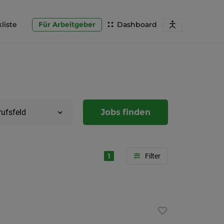
liste
Für Arbeitgeber
Dashboard
Jobs finden
rufsfeld
1
Region
Steierma
Graz