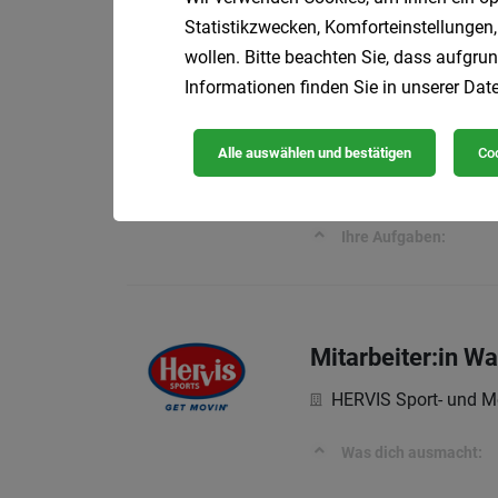
ISS Austria Holding
Statistikzwecken, Komforteinstellungen,
wollen. Bitte beachten Sie, dass aufgrun
IHR PROFIL
Informationen finden Sie in unserer
Date
Alle auswählen und bestätigen
Coo
Produktionsmitar
PS Stützpunkt Hold
Ihre Aufgaben:
Mitarbeiter:in 
HERVIS Sport- und M
Was dich ausmacht: