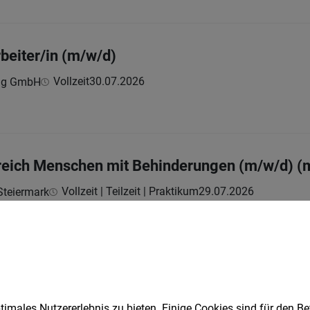
beiter/in (m/w/d)
Vollzeit
30.07.2026
ing GmbH
reich Menschen mit Behinderungen (m/w/d) (
Vollzeit | Teilzeit | Praktikum
29.07.2026
Steiermark
(m/w/d)
imales Nutzererlebnis zu bieten. Einige Cookies sind für den Be