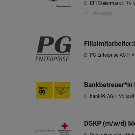
Teil
BFI Steiermark
Einsatzort:
Filialmitarbeiter
V
PG Enterprise AG
Bankbetreuer*in
Vollzeit
bank99 AG
DGKP (m/w/d) Mo
Österreichisches Rot