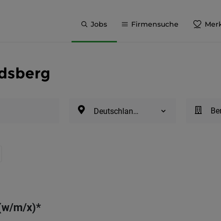
Jobs
Firmensuche
Merk
ndsberg
Be
Deutschlandsberg
 (w/m/x)*