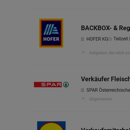
BACKBOX- & Rega
Teilzeit
HOFER KG
Aufgaben, die mich e
Verkäufer Fleisc
SPAR Österreichisch
Allgemeines