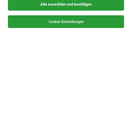
Alle auswählen und bestätigen
Sortieren
30 Jobs
Cookie-Einstellungen
Lehrende für Lehre mit Matura - Englisch
(w/m/d)*
Steiermarkweit
05.08.2026
Vollzeit | Freelancer, Projektarbeit
BFI Steiermark
Einsatzort: