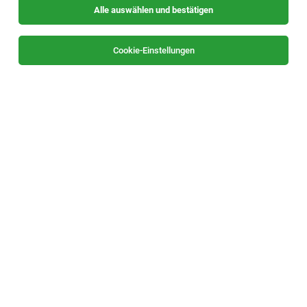
Alle auswählen und bestätigen
Sortieren
30 Jobs
Cookie-Einstellungen
Lehre Zimmerer*In
Arndorf bei St. Ruprecht/Raab, Hartberg
04.08.2026
Vollzeit | Lehrstelle
Lieb Bau Weiz GmbH & Co KG
Deine Aufgaben