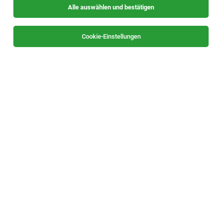
Alle auswählen und bestätigen
Sortieren
30 Jobs
Cookie-Einstellungen
Lehre Baustoff­fach­beraterIn
Feldbach, Weiz
04.08.2026
Vollzeit | Lehrstelle
Hagebau Liebmarkt
Deine Aufgaben