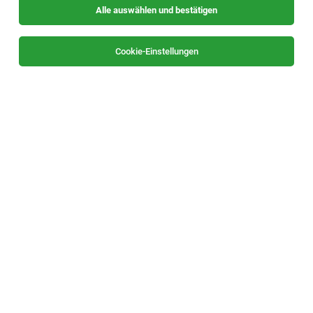
Alle auswählen und bestätigen
Sortieren
30 Jobs
Cookie-Einstellungen
TOP-JOB
Chef de Partie (m/w/d)
Fladnitz, Teichalm
05.08.2026
Vollzeit
Almwellness Hotel Pierer
Deine Aufgaben