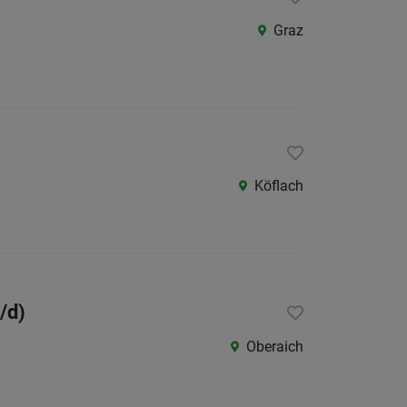
Als Jobfinder spe
Graz
Jobs
der
letzten
24
Stunden
Köflach
/d)
Oberaich