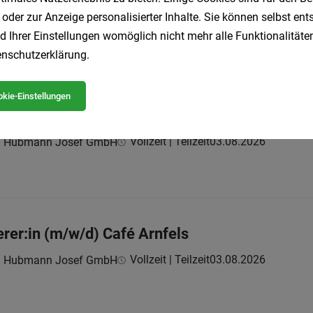
 oder zur Anzeige personalisierter Inhalte. Sie können selbst en
Vollzeit | Teilzeit
03.08.2026
rei Hubmann Josef GmbH
d Ihrer Einstellungen womöglich nicht mehr alle Funktionalitäten
nschutzerklärung
.
kie-Einstellungen
ierer:in (m/w/d) Café Fresing
Vollzeit | Teilzeit
03.08.2026
rei Hubmann Josef GmbH
ierer:in (m/w/d) Café Arnfels
Vollzeit | Teilzeit
03.08.2026
rei Hubmann Josef GmbH