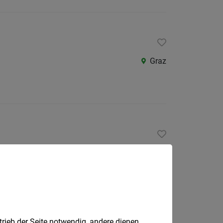
Graz
Graz
trieb der Seite notwendig, andere dienen