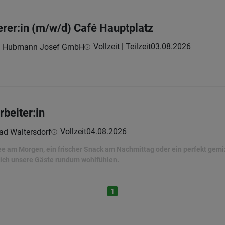
ierer:in (m/w/d) Café Hauptplatz
Vollzeit | Teilzeit
03.08.2026
rei Hubmann Josef GmbH
rbeiter:in
Vollzeit
04.08.2026
ad Waltersdorf
e am Morgen, ein frischer Snack am Nachmittag oder ein perfekt gemixt
 sich unsere Gäste rundum wohlfühlen.
1