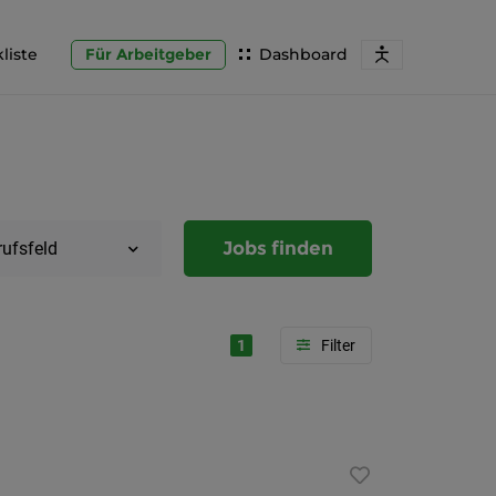
liste
Für Arbeitgeber
Dashboard
Jobs finden
rufsfeld
1
Region
Steierma
Graz