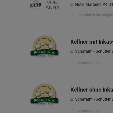
Vollze
Hotel Marten
Das sind deine Aufga
Kellner mit Inkas
Schafalm - Schütter
Anforderungen:
Kellner ohne Ink
Schafalm - Schütter
Anforderungen: