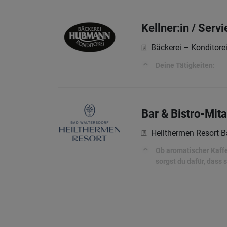
Kellner:in / Serv
Bäckerei – Kondito
Deine Tätigkeiten:
Bar & Bistro-Mita
Heilthermen Resort B
Ob aromatischer Kaffe
sorgst du dafür, dass