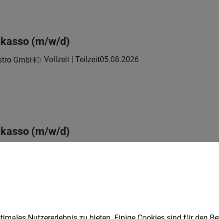
Inkasso (m/w/d)
Vollzeit | Teilzeit
05.08.2026
astro GmbH
Inkasso (m/w/d)
Vollzeit | Teilzeit
05.08.2026
astro GmbH
ierer:in (m/w/d) Café Gralla
imales Nutzererlebnis zu bieten. Einige Cookies sind für den Be