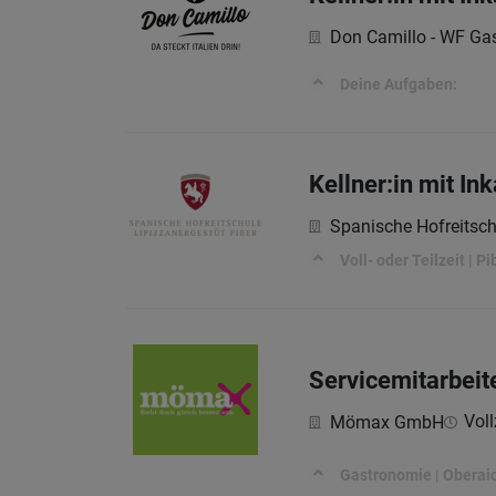
Don Camillo - WF G
Deine Aufgaben:
Kellner:in mit In
Spanische Hofreitschu
Voll- oder Teilzeit | P
Servicemitarbeit
Voll
Mömax GmbH
Gastronomie | Oberaich