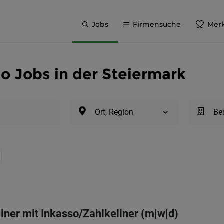
Jobs
Firmensuche
Merk
so Jobs in der Steiermark
Ort, Region
Be
lner mit Inkasso/Zahlkellner (m|w|d)