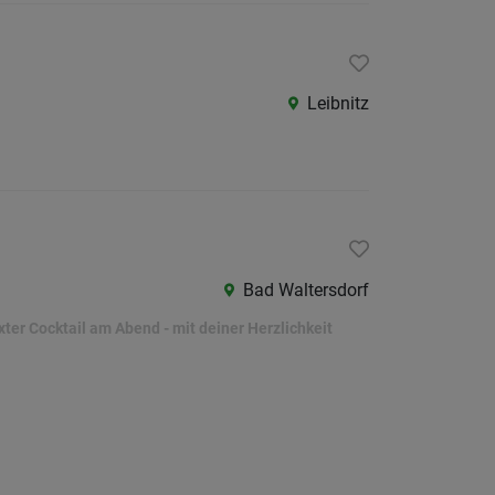
Leibnitz
Bad Waltersdorf
er Cocktail am Abend - mit deiner Herzlichkeit