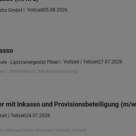
Vollzeit
05.08.2026
astro GmbH
kasso
Vollzeit | Teilzeit
27.07.2026
le - Lipizzanergestüt Piber
iber 1, 8580 Köflach | Mit Berufserfahrung
er mit Inkasso und Provisionsbeteiligung (m/w
zeit | Teilzeit
24.07.2026
 | Mömax Filiale Oberaich | Vollzeit, Teilzeit