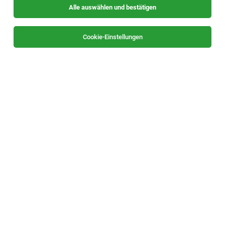
Alle auswählen und bestätigen
Sortieren
30 Jobs
Cookie-Einstellungen
Internship - Marketing (f/m/div)
Villach
20.07.2026
Teilzeit | befristet | Praktikum
Infineon Technologies AG
Internship - Web Development (f/m/div)