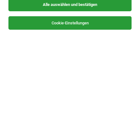
Alle auswählen und bestätigen
Sortieren
30 Jobs
Cookie-Einstellungen
Automation & Integration Systems Engineer
Leoben
04.08.2026
Vollzeit
AT & S Austria Technologie & Systemtechnik
Aktiengesellschaft
Your Responsibilities