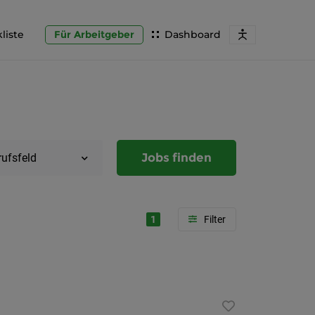
liste
Für Arbeitgeber
Dashboard
Jobs finden
rufsfeld
1
Region
Steierma
Graz