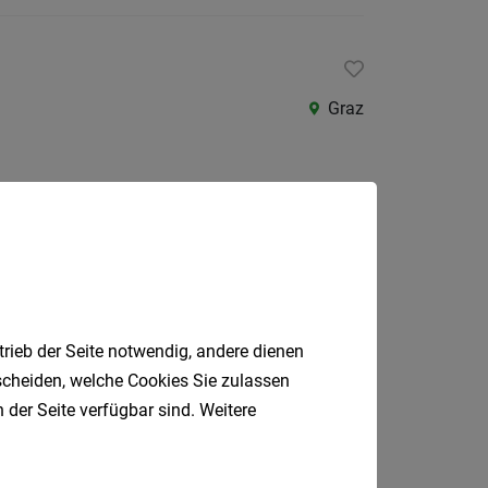
Als Jobfinder spe
Jobs
der
Graz
letzten
24
Stunden
Premstätten
trieb der Seite notwendig, andere dienen
tscheiden, welche Cookies Sie zulassen
 der Seite verfügbar sind. Weitere
Werndorf