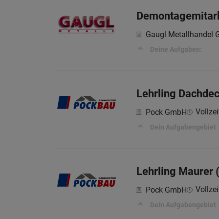
Demontagemitarb
Gaugl Metallhandel
Deine Aufgaben:
Lehrling Dachdec
Vollzei
Pock GmbH
Dein Aufgabengebiet
Lehrling Maurer 
Vollzei
Pock GmbH
Dein Aufgabengebiet