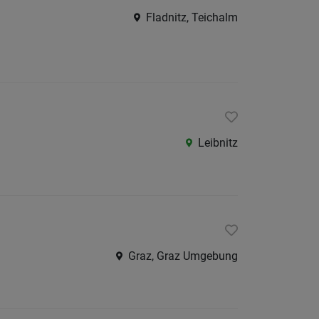
/
Fladnitz, Teichalm
Graz-
Umgeb
Liezen
Murtal
Oberst
Leibnitz
Ostste
Süd-
&
Südost
Westst
Graz, Graz Umgebung
Österreic
Burgen