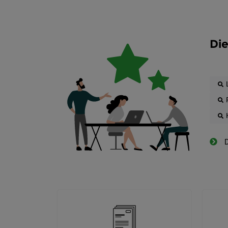
Die
D