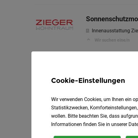
Sonnenschutzmon
Innenausstattung Zie
Wir suchen eine/n
Lehre Fahrzeugb
Cookie-Einstellungen
Magirus Lohr GmbH
Was du über Magirus L
Wir verwenden Cookies, um Ihnen ein opt
Statistikzwecken, Komforteinstellungen,
wollen. Bitte beachten Sie, dass aufgrun
Portalkranführer
Informationen finden Sie in unserer
Date
Steiermärkische La