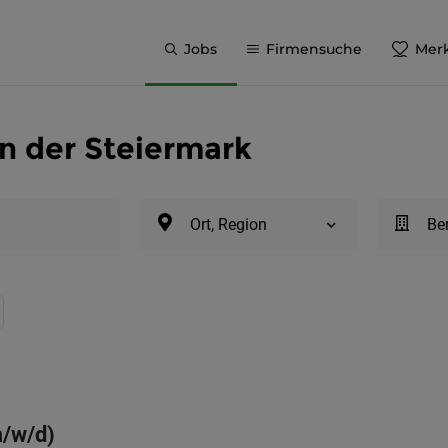
Jobs
Firmensuche
Merk
n der Steiermark
Ort, Region
Be
m/w/d)