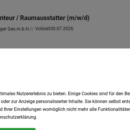
teur / Raumausstatter (m/w/d)
Vollzeit
30.07.2026
ger Ges.m.b.H.
autechniker/in (m/w/d)
Vollzeit | Lehrstelle
28.07.2026
ohr wissen soltest:
imales Nutzererlebnis zu bieten. Einige Cookies sind für den Be
 oder zur Anzeige personalisierter Inhalte. Sie können selbst en
d Ihrer Einstellungen womöglich nicht mehr alle Funktionalitäten
:innen
nschutzerklärung
.
Vollzeit
02.08.2026
ndesbahnen