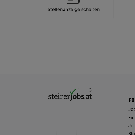
Stellenanzeige schalten
Fü
Jo
Fi
Job
Bl