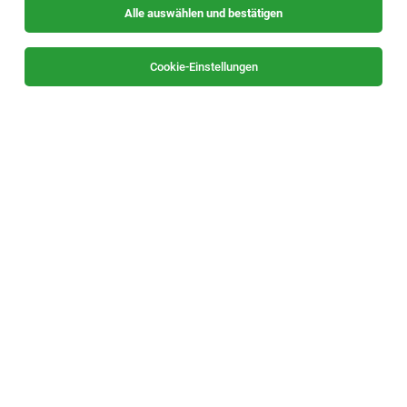
Alle auswählen und bestätigen
Sortieren
30 Jobs
Cookie-Einstellungen
TOP-JOB
Schweißer – MAG / WIG (M/W/D) Bereich
Industrie- & Ladenbau
Leibnitz
05.08.2026
Vollzeit
umdasch Store Makers Leibnitz GmbH
DEIN PROFIL
TOP-JOB