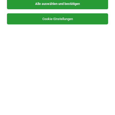
Alle auswählen und bestätigen
Sortieren
30 Jobs
Cookie-Einstellungen
Director Backend Technology Roadmapping
(f/m/div)
Regensburg, München, Villach, Melaka
06.08.2026
Vollzeit
Infineon Technologies AG