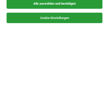
Alle auswählen und bestätigen
Sortieren
30 Jobs
Cookie-Einstellungen
Freizeit- und Lernbetreuung (m/w/d)
Vordernberg
06.08.2026
Vollzeit | Teilzeit
G4S Secure Solutions GmbH
Vollzeit (40 Wochenstunden) oder Teilzeit (ab 32
Wochenstunden)