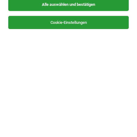
Alle auswählen und bestätigen
Sortieren
30 Jobs
Cookie-Einstellungen
Filialmitarbeiter:in (m/w/d) Leibnitz
Leibnitz
05.08.2026
Vollzeit
PG Enterprise AG