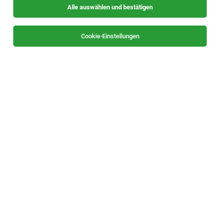
Alle auswählen und bestätigen
Sortieren
30 Jobs
Cookie-Einstellungen
TOP-JOB
Sachbearbeitung Spedition Landverkehr
Graz
03.08.2026
Vollzeit
Spedition Thomas GmbH
Wir bieten