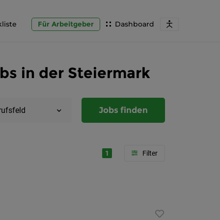
liste
Für Arbeitgeber
Dashboard
bs in der Steiermark
Jobs finden
rufsfeld
1
Region
Steierma
Graz