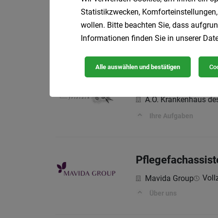
Diplomierte:r Ge
Statistikzwecken, Komforteinstellungen,
Diakoniewerk Steier
wollen. Bitte beachten Sie, dass aufgrun
Ihr Aufgabengebiet
Informationen finden Sie in unserer
Date
Alle auswählen und bestätigen
Coo
Diplomiertes Ges
A.Ö. Krankenhaus de
Ihre Aufgaben
Pflegefachassist
Vollz
Mavida Group
Über uns