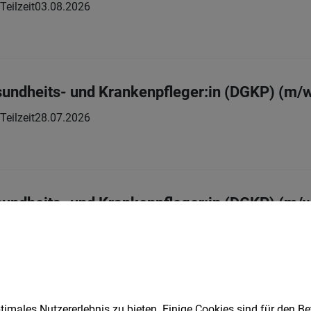
 Teilzeit
03.08.2026
sundheits- und Krankenpfleger:in (DGKP) (m/
 Teilzeit
28.07.2026
sundheits- und Krankenpfleger:in (DGKP) (m/
 Teilzeit
26.07.2026
imales Nutzererlebnis zu bieten. Einige Cookies sind für den Be