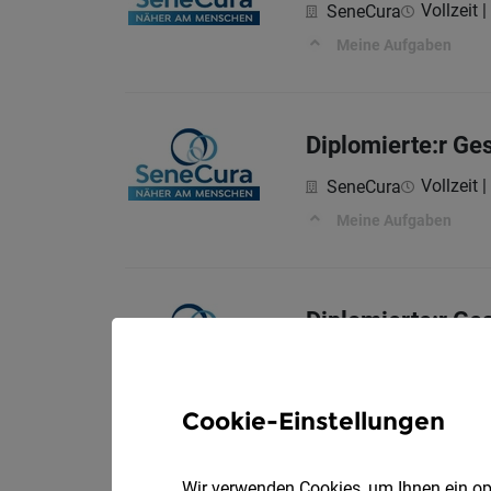
Vollzeit |
SeneCura
Meine Aufgaben
Diplomierte:r Ge
Vollzeit |
SeneCura
Meine Aufgaben
Diplomierte:r Ge
Vollzeit |
SeneCura
Meine Aufgaben
Cookie-Einstellungen
Wir verwenden Cookies, um Ihnen ein opt