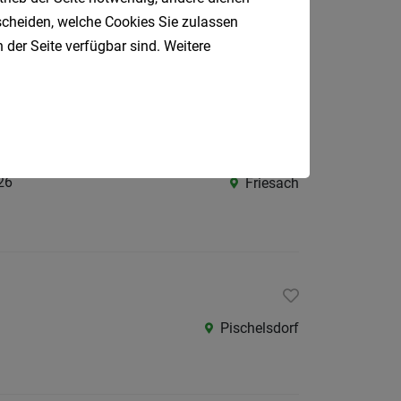
dberg
tscheiden, welche Cookies Sie zulassen
Kindberg
 der Seite verfügbar sind. Weitere
it/Teilzeit (m/w/d)
26
Friesach
Pischelsdorf