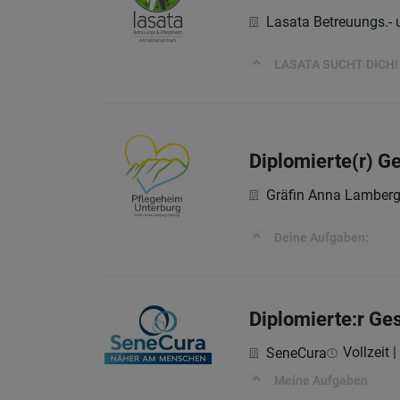
Lasata Betreuungs.-
LASATA SUCHT DICH!
Diplomierte(r) G
Gräfin Anna Lamberg-
Deine Aufgaben:
Diplomierte:r Ge
Vollzeit |
SeneCura
Meine Aufgaben