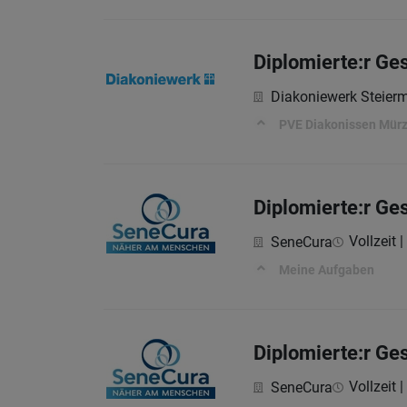
Diplomierte:r Ge
Diakoniewerk Steier
PVE Diakonissen Mür
Diplomierte:r Ge
Vollzeit |
SeneCura
Meine Aufgaben
Diplomierte:r Ge
Vollzeit |
SeneCura