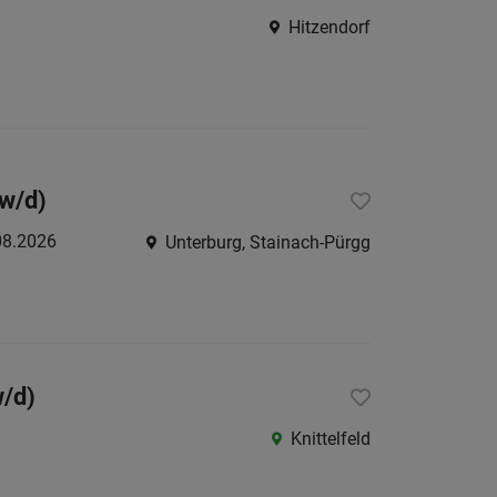
/
Hitzendorf
Graz-
Umgeb
Liezen
Murtal
/w/d)
Oberst
Ostste
08.2026
Unterburg, Stainach-Pürgg
Süd-
&
Südost
Westst
w/d)
Österreic
Knittelfeld
Burgen