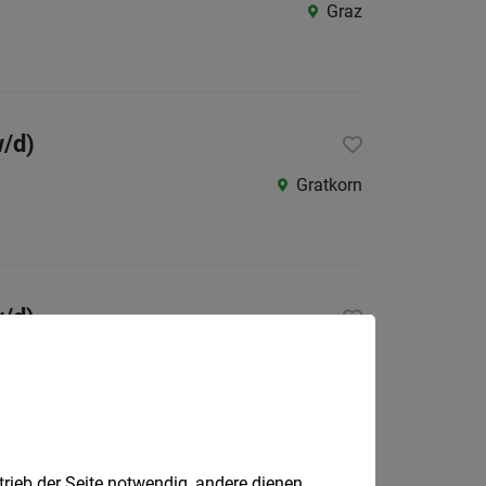
Graz
w/d)
Gratkorn
w/d)
Sankt Veit in der Südsteiermark
trieb der Seite notwendig, andere dienen