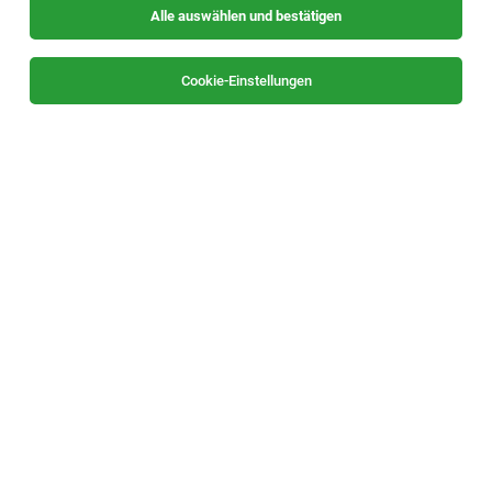
Alle auswählen und bestätigen
Sortieren
30 Jobs
Cookie-Einstellungen
Digital Marketing & Event Manager (w|m|x)
St. Stefan im Rosental
30.07.2026
Vollzeit
DiniTech GmbH
Wir suchen dich!