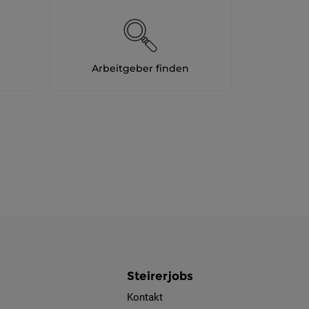
Als Jobfinder spe
Jobs
der
Arbeitgeber finden
letzten
24
Stunden
Steirerjobs
Kontakt