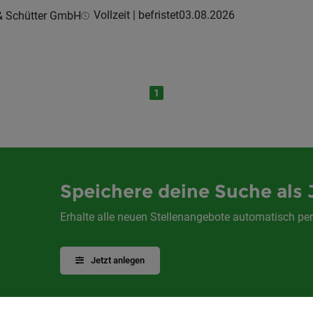
Vollzeit | befristet
03.08.2026
 & Schütter GmbH
1
Speichere deine Suche als 
Erhalte alle neuen Stellenangebote automatisch per
Jetzt anlegen