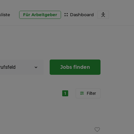
liste
Für Arbeitgeber
Dashboard
Jobs finden
rufsfeld
1
Region
Steierma
Graz