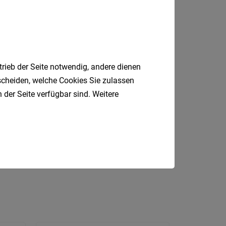
Kärnte
Niederö
Oberöst
Salzbu
trieb der Seite notwendig, andere dienen
Tirol
tscheiden, welche Cookies Sie zulassen
Vorarlb
 der Seite verfügbar sind. Weitere
Wien
sundheit
Einzelhandel
Geringfügig
Südtirol
Bau
Kundenberater
Rezeption
Internatio
Berufsfeld
Anstellungsa