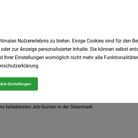
imales Nutzererlebnis zu bieten. Einige Cookies sind für den Be
 beliebtesten Jobs in der Steiermark
 oder zur Anzeige personalisierter Inhalte. Sie können selbst en
d Ihrer Einstellungen womöglich nicht mehr alle Funktionalitäten
nschutzerklärung
.
LKW-Fahrer
Produktionsmitarbeiter
Homeoffice
Ge
Pflegeassistent
Lagermitarbeiter
Sozial
Fahrer
kie-Einstellungen
Koch
Elektriker
ie beliebtesten Job-Suchen in der Steiermark