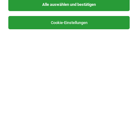
Alle auswählen und bestätigen
Sortieren
30 Jobs
Cookie-Einstellungen
TOP-JOB
Chef de Partie (m/w/d)
Fladnitz, Teichalm
05.08.2026
Vollzeit
Almwellness Hotel Pierer
Deine Aufgaben