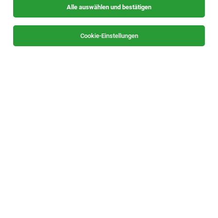
Alle auswählen und bestätigen
Sortieren
30 Jobs
Cookie-Einstellungen
Betriebstechniker für die Futtermühle
(m/w/d)
Feldbach
05.08.2026
Vollzeit
Herbert Lugitsch u. Söhne Ges.mbH
Deine Aufgaben: