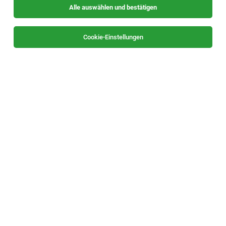
Alle auswählen und bestätigen
Sortieren
30 Jobs
Cookie-Einstellungen
Bauhelfer im Tiefbau (m/w)
Graz, Leibnitz, Österreich
28.07.2026
Vollzeit
HR Personalmarketing GmbH
Deine Aufgaben: